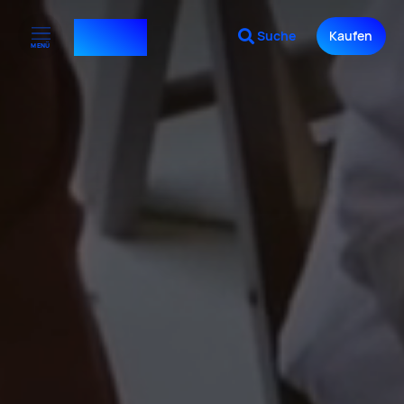
Design⁺
Suche
Kaufen
MENÜ