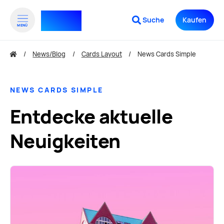
Design⁺
Suche
Kaufen
MENÜ
zum Inhalt springen
zum 
News/Blog
Cards Layout
News Cards Simple
NEWS CARDS SIMPLE
Entdecke aktuelle
Neuigkeiten